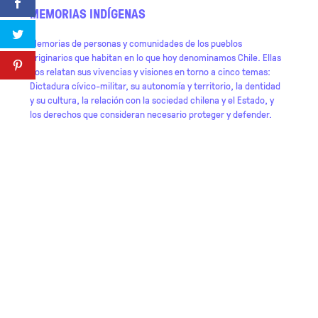
MEMORIAS INDÍGENAS
D
Memorias de personas y comunidades de los pueblos
L
originarios que habitan en lo que hoy denominamos Chile. Ellas
s
nos relatan sus vivencias y visiones en torno a cinco temas:
l
Dictadura cívico-militar, su autonomía y territorio, la dentidad
s
y su cultura, la relación con la sociedad chilena y el Estado, y
c
los derechos que consideran necesario proteger y defender.
i
d