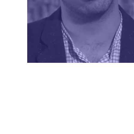
ICTADURA CÍVICO-MILITAR
MEMORI
os pueblos indígenas no fueron ajenos a la represión que
Memorias 
ufrieron las y los chilenos durante la dictadura civil militar. A
originario
a muerte, la tortura y la privación de libertad, se sumó una
nos relata
erie de violaciones que en forma sistemática atentaron
Dictadura 
ontra sus derechos humanos fundamentales como la
y su cultur
dentidad, la cultura, el territorio, el derecho al agua, la libre
los derech
eterminación , entre otros.